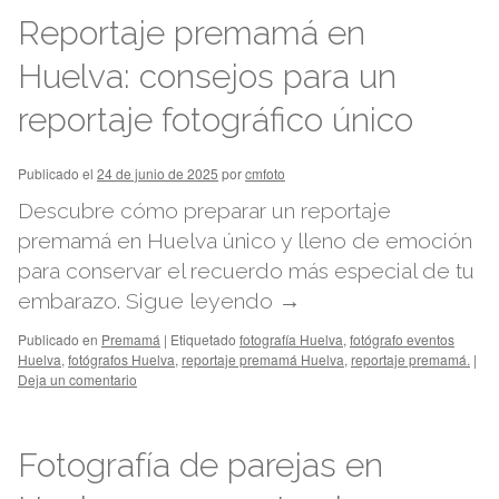
Reportaje premamá en
Huelva: consejos para un
reportaje fotográfico único
Publicado el
24 de junio de 2025
por
cmfoto
Descubre cómo preparar un reportaje
premamá en Huelva único y lleno de emoción
para conservar el recuerdo más especial de tu
embarazo.
Sigue leyendo
→
Publicado en
Premamá
|
Etiquetado
fotografía Huelva
,
fotógrafo eventos
Huelva
,
fotógrafos Huelva
,
reportaje premamá Huelva
,
reportaje premamá.
|
Deja un comentario
Fotografía de parejas en