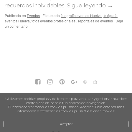
recuerdos inolvidables.
Sigue leyendo
→
Publicado en
Eventos
|
Etiquetado
fotografía eventos Huelva
,
fotógrafo
eventos Huelva
,
fotos eventos profesionales.
,
reportajes de eventos
|
Deja
un comentario
política de privacidad
Utilizamos cookies propias y de terceros para analizar y gestionar nuestros
contenidos en base a tus hábitos de navegación.
política de cookies
Puedes aceptar todas las cookies pulsando “Aceptar”. Para obtener más
información o rechazar las cookies pulsa “Gestionar Cookies“
Aceptar