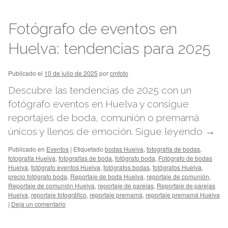
Fotógrafo de eventos en
Huelva: tendencias para 2025
Publicado el
10 de julio de 2025
por
cmfoto
Descubre las tendencias de 2025 con un
fotógrafo eventos en Huelva y consigue
reportajes de boda, comunión o premamá
únicos y llenos de emoción.
Sigue leyendo
→
Publicado en
Eventos
|
Etiquetado
bodas Huelva
,
fotografía de bodas
,
fotografía Huelva
,
fotografías de boda
,
fotógrafo boda
,
Fotógrafo de bodas
Huelva
,
fotógrafo eventos Huelva
,
fotógrafos bodas
,
fotógrafos Huelva
,
precio fotógrafo boda
,
Reportaje de boda Huelva
,
reportaje de comunión
,
Reportaje de comunión Huelva
,
reportaje de parejas
,
Reportaje de parejas
Huelva
,
reportaje fotográfico
,
reportaje premamá
,
reportaje premamá Huelva
|
Deja un comentario