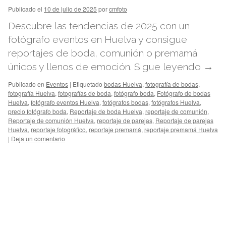
Publicado el
10 de julio de 2025
por
cmfoto
Descubre las tendencias de 2025 con un
fotógrafo eventos en Huelva y consigue
reportajes de boda, comunión o premamá
únicos y llenos de emoción.
Sigue leyendo
→
Publicado en
Eventos
|
Etiquetado
bodas Huelva
,
fotografía de bodas
,
fotografía Huelva
,
fotografías de boda
,
fotógrafo boda
,
Fotógrafo de bodas
Huelva
,
fotógrafo eventos Huelva
,
fotógrafos bodas
,
fotógrafos Huelva
,
precio fotógrafo boda
,
Reportaje de boda Huelva
,
reportaje de comunión
,
Reportaje de comunión Huelva
,
reportaje de parejas
,
Reportaje de parejas
Huelva
,
reportaje fotográfico
,
reportaje premamá
,
reportaje premamá Huelva
|
Deja un comentario