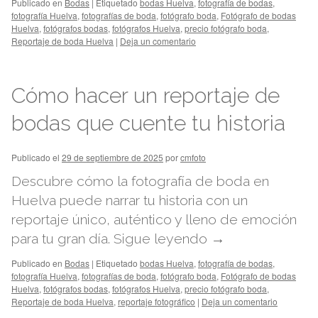
Publicado en
Bodas
|
Etiquetado
bodas Huelva
,
fotografía de bodas
,
fotografía Huelva
,
fotografías de boda
,
fotógrafo boda
,
Fotógrafo de bodas
Huelva
,
fotógrafos bodas
,
fotógrafos Huelva
,
precio fotógrafo boda
,
Reportaje de boda Huelva
|
Deja un comentario
Cómo hacer un reportaje de
bodas que cuente tu historia
Publicado el
29 de septiembre de 2025
por
cmfoto
Descubre cómo la fotografía de boda en
Huelva puede narrar tu historia con un
reportaje único, auténtico y lleno de emoción
para tu gran día.
Sigue leyendo
→
Publicado en
Bodas
|
Etiquetado
bodas Huelva
,
fotografía de bodas
,
fotografía Huelva
,
fotografías de boda
,
fotógrafo boda
,
Fotógrafo de bodas
Huelva
,
fotógrafos bodas
,
fotógrafos Huelva
,
precio fotógrafo boda
,
Reportaje de boda Huelva
,
reportaje fotográfico
|
Deja un comentario