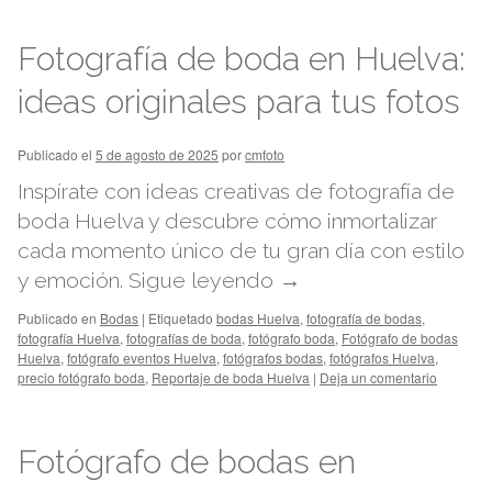
Fotografía de boda en Huelva:
ideas originales para tus fotos
Publicado el
5 de agosto de 2025
por
cmfoto
Inspírate con ideas creativas de fotografía de
boda Huelva y descubre cómo inmortalizar
cada momento único de tu gran día con estilo
y emoción.
Sigue leyendo
→
Publicado en
Bodas
|
Etiquetado
bodas Huelva
,
fotografía de bodas
,
fotografía Huelva
,
fotografías de boda
,
fotógrafo boda
,
Fotógrafo de bodas
Huelva
,
fotógrafo eventos Huelva
,
fotógrafos bodas
,
fotógrafos Huelva
,
precio fotógrafo boda
,
Reportaje de boda Huelva
|
Deja un comentario
Fotógrafo de bodas en