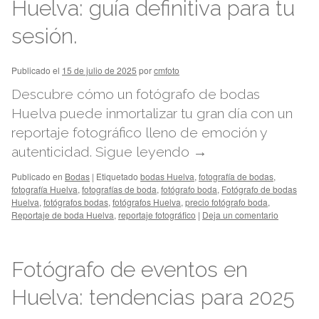
Huelva: guía definitiva para tu
sesión.
Publicado el
15 de julio de 2025
por
cmfoto
Descubre cómo un fotógrafo de bodas
Huelva puede inmortalizar tu gran día con un
reportaje fotográfico lleno de emoción y
autenticidad.
Sigue leyendo
→
Publicado en
Bodas
|
Etiquetado
bodas Huelva
,
fotografía de bodas
,
fotografía Huelva
,
fotografías de boda
,
fotógrafo boda
,
Fotógrafo de bodas
Huelva
,
fotógrafos bodas
,
fotógrafos Huelva
,
precio fotógrafo boda
,
Reportaje de boda Huelva
,
reportaje fotográfico
|
Deja un comentario
Fotógrafo de eventos en
Huelva: tendencias para 2025