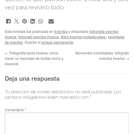
vez para revivirlo todo.
Esta entrada fue publicada en
Eventos
y etiquetada
fotografía eventos
Huelva
,
fotógrafo eventos Huelva
,
fotos eventos profesionales.
,
reportajes
de eventos
. Guarda el
enlace permanente
.
←
Fotografía boda Huelva: cómo
Momentos inolvidables: fotógrafo
hacer un reportaje de bodas único y
eventos Huelva
→
especial
Deja una respuesta
Tu dirección de correo electrónico no será publicada.
Los
campos obligatorios están marcados con
*
Comentario
*