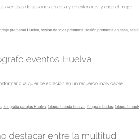
 ventajas de sesiones en casa y en exteriores, y elige el mejor
ortaje premamá Huelva
,
sesión de fotos premamá
,
sesión premamá en casa
,
sesió
ógrafo eventos Huelva
sformar cualquier celebración en un recuerdo inolvidable.
s
,
fotografía parejas Huelva
,
fotógrafo boda huelva
,
fótografo bodas
,
fotógrafo huel
 destacar entre la multitud