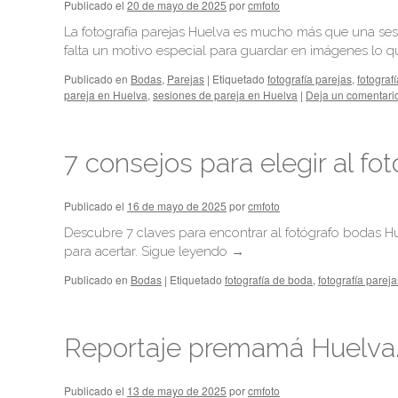
Publicado el
20 de mayo de 2025
por
cmfoto
La fotografía parejas Huelva es mucho más que una sesió
falta un motivo especial para guardar en imágenes lo 
Publicado en
Bodas
,
Parejas
|
Etiquetado
fotografía parejas
,
fotograf
pareja en Huelva
,
sesiones de pareja en Huelva
|
Deja un comentari
7 consejos para elegir al fo
Publicado el
16 de mayo de 2025
por
cmfoto
Descubre 7 claves para encontrar al fotógrafo bodas Hu
para acertar.
Sigue leyendo
→
Publicado en
Bodas
|
Etiquetado
fotografía de boda
,
fotografía pareja
Reportaje premamá Huelva. 
Publicado el
13 de mayo de 2025
por
cmfoto