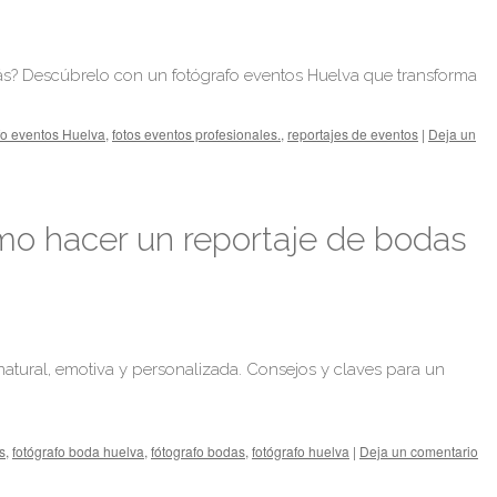
ás? Descúbrelo con un fotógrafo eventos Huelva que transforma
fo eventos Huelva
,
fotos eventos profesionales.
,
reportajes de eventos
|
Deja un
mo hacer un reportaje de bodas
tural, emotiva y personalizada. Consejos y claves para un
s
,
fotógrafo boda huelva
,
fótografo bodas
,
fotógrafo huelva
|
Deja un comentario