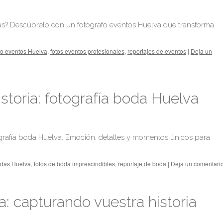
ás? Descúbrelo con un fotógrafo eventos Huelva que transforma
fo eventos Huelva
,
fotos eventos profesionales
,
reportajes de eventos
|
Deja un
toria: fotografía boda Huelva
grafía boda Huelva. Emoción, detalles y momentos únicos para
odas Huelva
,
fotos de boda imprescindibles
,
reportaje de boda
|
Deja un comentari
a: capturando vuestra historia