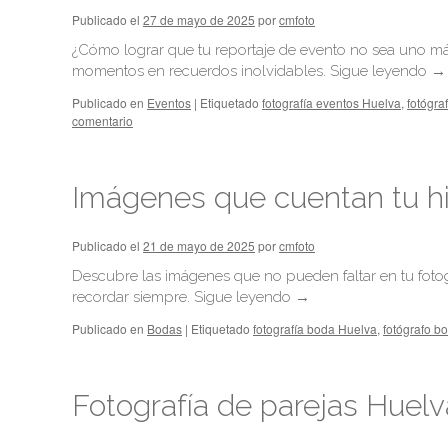
Publicado el
27 de mayo de 2025
por
cmfoto
¿Cómo lograr que tu reportaje de evento no sea uno m
momentos en recuerdos inolvidables.
Sigue leyendo
→
Publicado en
Eventos
|
Etiquetado
fotografía eventos Huelva
,
fotógra
comentario
Imágenes que cuentan tu his
Publicado el
21 de mayo de 2025
por
cmfoto
Descubre las imágenes que no pueden faltar en tu foto
recordar siempre.
Sigue leyendo
→
Publicado en
Bodas
|
Etiquetado
fotografía boda Huelva
,
fotógrafo b
Fotografía de parejas Huelv