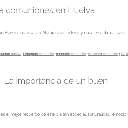
ra comuniones en Huelva
 Huelva inolvidable. Naturaleza, historia y rincones íntimos para
omunión huelva
,
Fotógrafo comunión
,
reportaje comunión
,
sesiones comunión
|
Dej
. La importancia de un buen
 el mejor recuerdo de este día tan especial. Naturalidad, emoció