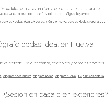
n de fotos bonita: es una forma de contar vuestra historia. No ha
que os une, lo que compartís y cómo os …
Sigue leyendo
→
ía parejas Huelva
,
fótografo bodas
,
fotógrafo huelva
,
parejas Huelva
,
reportaje de
o
tógrafo bodas ideal en Huelva
elva perfecto. Estilo, confianza, emociones y consejos prácticos
s
,
fotógrafo boda huelva
,
fótografo bodas
,
fotógrafo huelva
|
Deja un comentario
¿Sesión en casa o en exteriores?