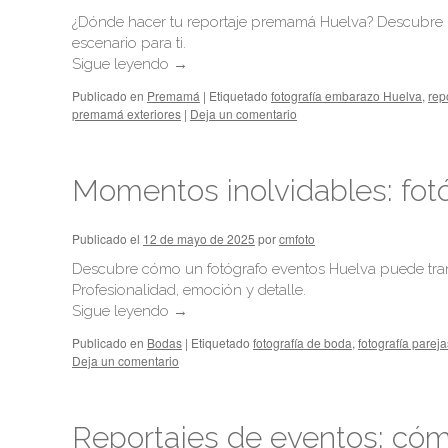
¿Dónde hacer tu reportaje premamá Huelva? Descubre las
escenario para ti.
Sigue leyendo
→
Publicado en
Premamá
|
Etiquetado
fotografía embarazo Huelva
,
rep
premamá exteriores
|
Deja un comentario
Momentos inolvidables: fot
Publicado el
12 de mayo de 2025
por
cmfoto
Descubre cómo un fotógrafo eventos Huelva puede tran
Profesionalidad, emoción y detalle.
Sigue leyendo
→
Publicado en
Bodas
|
Etiquetado
fotografía de boda
,
fotografía pareja
Deja un comentario
Reportajes de eventos: cómo