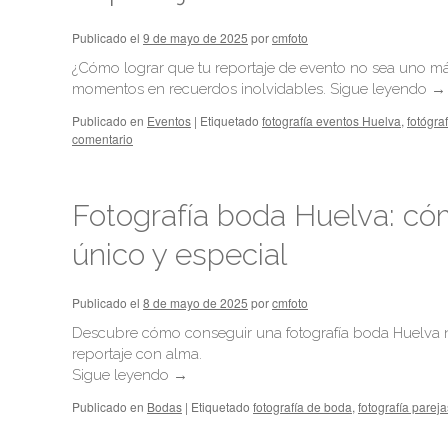
Publicado el
9 de mayo de 2025
por
cmfoto
¿Cómo lograr que tu reportaje de evento no sea uno m
momentos en recuerdos inolvidables.
Sigue leyendo
→
Publicado en
Eventos
|
Etiquetado
fotografía eventos Huelva
,
fotógra
comentario
Fotografía boda Huelva: có
único y especial
Publicado el
8 de mayo de 2025
por
cmfoto
Descubre cómo conseguir una fotografía boda Huelva na
reportaje con alma.
Sigue leyendo
→
Publicado en
Bodas
|
Etiquetado
fotografía de boda
,
fotografía pareja