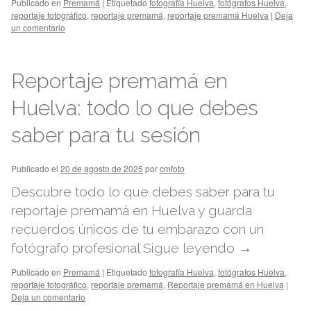
Publicado en
Premamá
|
Etiquetado
fotografía Huelva
,
fotógrafos Huelva
,
reportaje fotográfico
,
reportaje premamá
,
reportaje premamá Huelva
|
Deja
un comentario
Reportaje premamá en
Huelva: todo lo que debes
saber para tu sesión
Publicado el
20 de agosto de 2025
por
cmfoto
Descubre todo lo que debes saber para tu
reportaje premamá en Huelva y guarda
recuerdos únicos de tu embarazo con un
fotógrafo profesional
Sigue leyendo
→
Publicado en
Premamá
|
Etiquetado
fotografía Huelva
,
fotógrafos Huelva
,
reportaje fotográfico
,
reportaje premamá
,
Reportaje premamá en Huelva
|
Deja un comentario