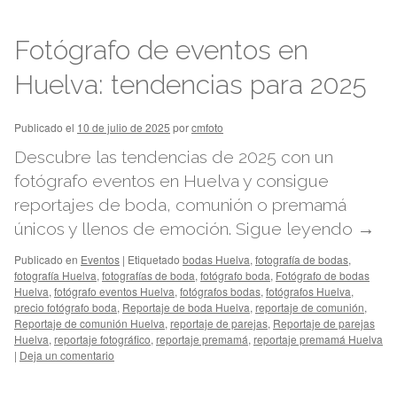
Fotógrafo de eventos en
Huelva: tendencias para 2025
Publicado el
10 de julio de 2025
por
cmfoto
Descubre las tendencias de 2025 con un
fotógrafo eventos en Huelva y consigue
reportajes de boda, comunión o premamá
únicos y llenos de emoción.
Sigue leyendo
→
Publicado en
Eventos
|
Etiquetado
bodas Huelva
,
fotografía de bodas
,
fotografía Huelva
,
fotografías de boda
,
fotógrafo boda
,
Fotógrafo de bodas
Huelva
,
fotógrafo eventos Huelva
,
fotógrafos bodas
,
fotógrafos Huelva
,
precio fotógrafo boda
,
Reportaje de boda Huelva
,
reportaje de comunión
,
Reportaje de comunión Huelva
,
reportaje de parejas
,
Reportaje de parejas
Huelva
,
reportaje fotográfico
,
reportaje premamá
,
reportaje premamá Huelva
|
Deja un comentario