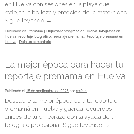
en Huelva con sesiones en la playa que
reflejan la belleza y emoción de la maternidad.
Sigue leyendo
→
Publicado en
Premamá
|
Etiquetado
fotografía en Huelva
,
fotógrafos en
Huelva
,
reportaje fotográfico
,
reportaje premamá
,
Reportaje premamá en
Huelva
|
Deja un comentario
La mejor época para hacer tu
reportaje premamá en Huelva
Publicado el
15 de septiembre de 2025
por
cmfoto
Descubre la mejor época para tu reportaje
premamá en Huelva y guarda recuerdos
únicos de tu embarazo con la ayuda de un
fotógrafo profesional.
Sigue leyendo
→