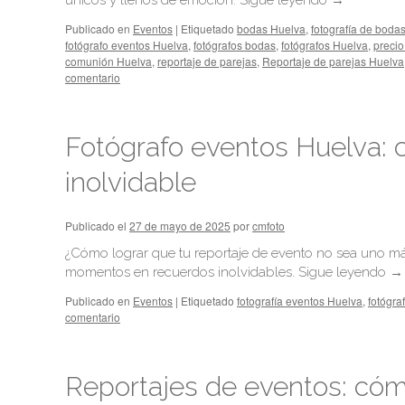
únicos y llenos de emoción.
Sigue leyendo
→
Publicado en
Eventos
|
Etiquetado
bodas Huelva
,
fotografía de boda
fotógrafo eventos Huelva
,
fotógrafos bodas
,
fotógrafos Huelva
,
precio
comunión Huelva
,
reportaje de parejas
,
Reportaje de parejas Huelva
comentario
Fotógrafo eventos Huelva: 
inolvidable
Publicado el
27 de mayo de 2025
por
cmfoto
¿Cómo lograr que tu reportaje de evento no sea uno m
momentos en recuerdos inolvidables.
Sigue leyendo
→
Publicado en
Eventos
|
Etiquetado
fotografía eventos Huelva
,
fotógra
comentario
Reportajes de eventos: cómo