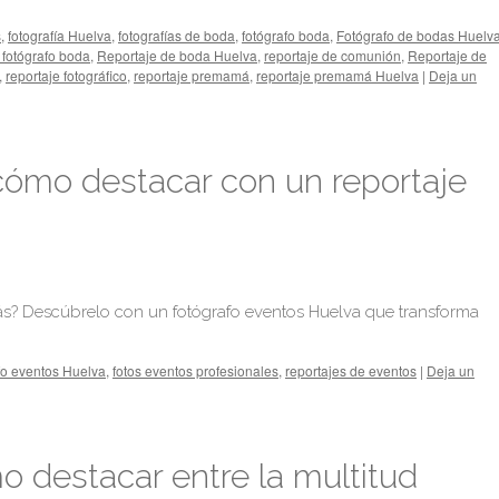
s
,
fotografía Huelva
,
fotografías de boda
,
fotógrafo boda
,
Fotógrafo de bodas Huelv
 fotógrafo boda
,
Reportaje de boda Huelva
,
reportaje de comunión
,
Reportaje de
,
reportaje fotográfico
,
reportaje premamá
,
reportaje premamá Huelva
|
Deja un
cómo destacar con un reportaje
ás? Descúbrelo con un fotógrafo eventos Huelva que transforma
fo eventos Huelva
,
fotos eventos profesionales
,
reportajes de eventos
|
Deja un
 destacar entre la multitud