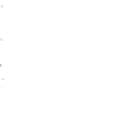
 o
os
de
s
→