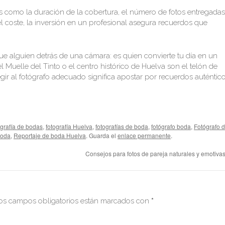
 como la duración de la cobertura, el número de fotos entregadas
l coste, la inversión en un profesional asegura recuerdos que
 alguien detrás de una cámara: es quien convierte tu día en un
l Muelle del Tinto o el centro histórico de Huelva son el telón de
r al fotógrafo adecuado significa apostar por recuerdos auténtic
ografía de bodas
,
fotografía Huelva
,
fotografías de boda
,
fotógrafo boda
,
Fotógrafo 
boda
,
Reportaje de boda Huelva
. Guarda el
enlace permanente
.
Consejos para fotos de pareja naturales y emotiva
os campos obligatorios están marcados con
*