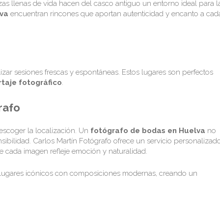
lazas llenas de vida hacen del casco antiguo un entorno ideal para l
lva
encuentran rincones que aportan autenticidad y encanto a cad
izar sesiones frescas y espontáneas. Estos lugares son perfectos
rtaje fotográfico
.
rafo
escoger la localización. Un
fotógrafo de bodas en Huelva
no
sibilidad.
Carlos Martín Fotógrafo
ofrece un servicio personalizado
e cada imagen refleje emoción y naturalidad.
 lugares icónicos con composiciones modernas, creando un