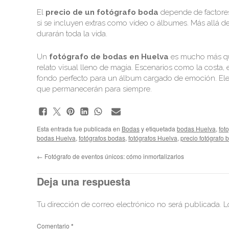
El
precio de un fotógrafo boda
depende de factores
si se incluyen extras como vídeo o álbumes. Más allá de
durarán toda la vida.
Un
fotógrafo de bodas en Huelva
es mucho más que
relato visual lleno de magia. Escenarios como la costa, e
fondo perfecto para un álbum cargado de emoción. Elegi
que permanecerán para siempre.
Esta entrada fue publicada en
Bodas
y etiquetada
bodas Huelva
,
fot
bodas Huelva
,
fotógrafos bodas
,
fotógrafos Huelva
,
precio fotógrafo 
←
Fotógrafo de eventos únicos: cómo inmortalizarlos
Deja una respuesta
Tu dirección de correo electrónico no será publicada.
L
Comentario
*