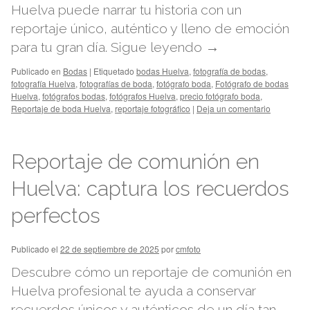
Huelva puede narrar tu historia con un
reportaje único, auténtico y lleno de emoción
para tu gran día.
Sigue leyendo
→
Publicado en
Bodas
|
Etiquetado
bodas Huelva
,
fotografía de bodas
,
fotografía Huelva
,
fotografías de boda
,
fotógrafo boda
,
Fotógrafo de bodas
Huelva
,
fotógrafos bodas
,
fotógrafos Huelva
,
precio fotógrafo boda
,
Reportaje de boda Huelva
,
reportaje fotográfico
|
Deja un comentario
Reportaje de comunión en
Huelva: captura los recuerdos
perfectos
Publicado el
22 de septiembre de 2025
por
cmfoto
Descubre cómo un reportaje de comunión en
Huelva profesional te ayuda a conservar
recuerdos únicos y auténticos de un día tan