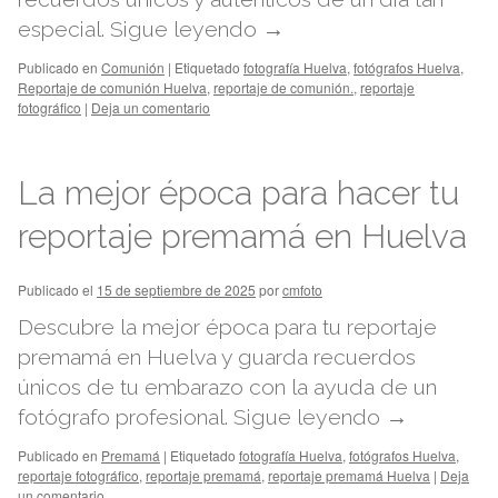
especial.
Sigue leyendo
→
Publicado en
Comunión
|
Etiquetado
fotografía Huelva
,
fotógrafos Huelva
,
Reportaje de comunión Huelva
,
reportaje de comunión.
,
reportaje
fotográfico
|
Deja un comentario
La mejor época para hacer tu
reportaje premamá en Huelva
Publicado el
15 de septiembre de 2025
por
cmfoto
Descubre la mejor época para tu reportaje
premamá en Huelva y guarda recuerdos
únicos de tu embarazo con la ayuda de un
fotógrafo profesional.
Sigue leyendo
→
Publicado en
Premamá
|
Etiquetado
fotografía Huelva
,
fotógrafos Huelva
,
reportaje fotográfico
,
reportaje premamá
,
reportaje premamá Huelva
|
Deja
un comentario