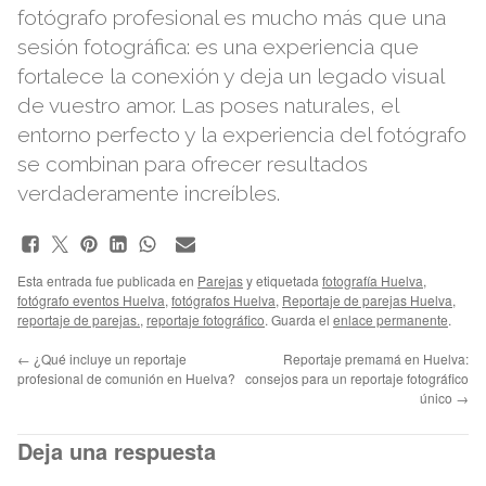
fotógrafo profesional es mucho más que una
sesión fotográfica: es una experiencia que
fortalece la conexión y deja un legado visual
de vuestro amor. Las poses naturales, el
entorno perfecto y la experiencia del fotógrafo
se combinan para ofrecer resultados
verdaderamente increíbles.
Esta entrada fue publicada en
Parejas
y etiquetada
fotografía Huelva
,
fotógrafo eventos Huelva
,
fotógrafos Huelva
,
Reportaje de parejas Huelva
,
reportaje de parejas.
,
reportaje fotográfico
. Guarda el
enlace permanente
.
←
¿Qué incluye un reportaje
Reportaje premamá en Huelva:
profesional de comunión en Huelva?
consejos para un reportaje fotográfico
único
→
Deja una respuesta