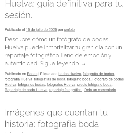
Huelva: guía definitiva para tu
sesión.
Publicado el
15 de julio de 2025
por
cmfoto
Descubre cómo un fotógrafo de bodas
Huelva puede inmortalizar tu gran día con un
reportaje fotográfico lleno de emoción y
autenticidad.
Sigue leyendo
→
Publicado en
Bodas
|
Etiquetado
bodas Huelva
,
fotografía de bodas
,
fotografía Huelva
,
fotografías de boda
,
fotógrafo boda
,
Fotógrafo de bodas
Huelva
,
fotógrafos bodas
,
fotógrafos Huelva
,
precio fotógrafo boda
,
Reportaje de boda Huelva
,
reportaje fotográfico
|
Deja un comentario
Imágenes que cuentan tu
historia: fotografía boda