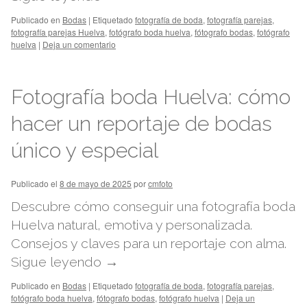
Publicado en
Bodas
|
Etiquetado
fotografía de boda
,
fotografía parejas
,
fotografía parejas Huelva
,
fotógrafo boda huelva
,
fótografo bodas
,
fotógrafo
huelva
|
Deja un comentario
Fotografía boda Huelva: cómo
hacer un reportaje de bodas
único y especial
Publicado el
8 de mayo de 2025
por
cmfoto
Descubre cómo conseguir una fotografía boda
Huelva natural, emotiva y personalizada.
Consejos y claves para un reportaje con alma.
Sigue leyendo
→
Publicado en
Bodas
|
Etiquetado
fotografía de boda
,
fotografía parejas
,
fotógrafo boda huelva
,
fótografo bodas
,
fotógrafo huelva
|
Deja un