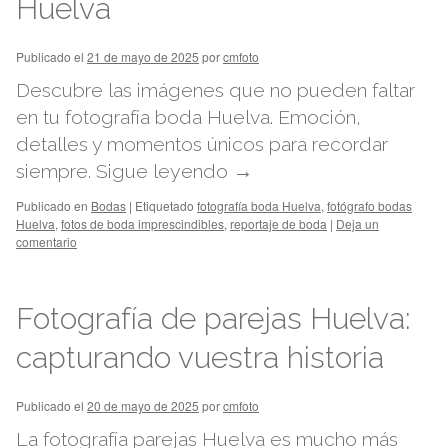
Huelva
Publicado el
21 de mayo de 2025
por
cmfoto
Descubre las imágenes que no pueden faltar
en tu fotografía boda Huelva. Emoción,
detalles y momentos únicos para recordar
siempre.
Sigue leyendo
→
Publicado en
Bodas
|
Etiquetado
fotografía boda Huelva
,
fotógrafo bodas
Huelva
,
fotos de boda imprescindibles
,
reportaje de boda
|
Deja un
comentario
Fotografía de parejas Huelva:
capturando vuestra historia
Publicado el
20 de mayo de 2025
por
cmfoto
La fotografía parejas Huelva es mucho más