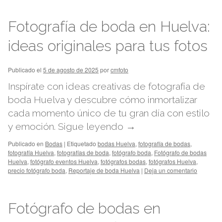
Fotografía de boda en Huelva:
ideas originales para tus fotos
Publicado el
5 de agosto de 2025
por
cmfoto
Inspírate con ideas creativas de fotografía de
boda Huelva y descubre cómo inmortalizar
cada momento único de tu gran día con estilo
y emoción.
Sigue leyendo
→
Publicado en
Bodas
|
Etiquetado
bodas Huelva
,
fotografía de bodas
,
fotografía Huelva
,
fotografías de boda
,
fotógrafo boda
,
Fotógrafo de bodas
Huelva
,
fotógrafo eventos Huelva
,
fotógrafos bodas
,
fotógrafos Huelva
,
precio fotógrafo boda
,
Reportaje de boda Huelva
|
Deja un comentario
Fotógrafo de bodas en