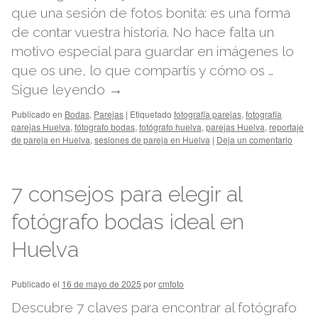
que una sesión de fotos bonita: es una forma
de contar vuestra historia. No hace falta un
motivo especial para guardar en imágenes lo
que os une, lo que compartís y cómo os …
Sigue leyendo
→
Publicado en
Bodas
,
Parejas
|
Etiquetado
fotografía parejas
,
fotografía
parejas Huelva
,
fótografo bodas
,
fotógrafo huelva
,
parejas Huelva
,
reportaje
de pareja en Huelva
,
sesiones de pareja en Huelva
|
Deja un comentario
7 consejos para elegir al
fotógrafo bodas ideal en
Huelva
Publicado el
16 de mayo de 2025
por
cmfoto
Descubre 7 claves para encontrar al fotógrafo