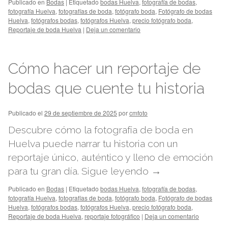
Publicado en
Bodas
|
Etiquetado
bodas Huelva
,
fotografía de bodas
,
fotografía Huelva
,
fotografías de boda
,
fotógrafo boda
,
Fotógrafo de bodas
Huelva
,
fotógrafos bodas
,
fotógrafos Huelva
,
precio fotógrafo boda
,
Reportaje de boda Huelva
|
Deja un comentario
Cómo hacer un reportaje de
bodas que cuente tu historia
Publicado el
29 de septiembre de 2025
por
cmfoto
Descubre cómo la fotografía de boda en
Huelva puede narrar tu historia con un
reportaje único, auténtico y lleno de emoción
para tu gran día.
Sigue leyendo
→
Publicado en
Bodas
|
Etiquetado
bodas Huelva
,
fotografía de bodas
,
fotografía Huelva
,
fotografías de boda
,
fotógrafo boda
,
Fotógrafo de bodas
Huelva
,
fotógrafos bodas
,
fotógrafos Huelva
,
precio fotógrafo boda
,
Reportaje de boda Huelva
,
reportaje fotográfico
|
Deja un comentario