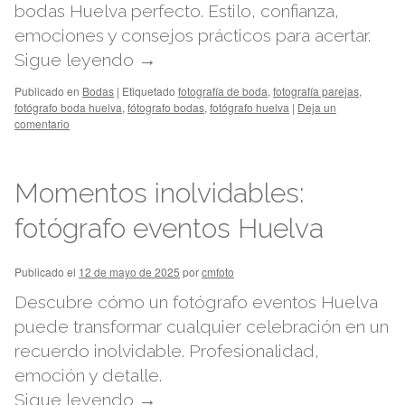
bodas Huelva perfecto. Estilo, confianza,
emociones y consejos prácticos para acertar.
Sigue leyendo
→
Publicado en
Bodas
|
Etiquetado
fotografía de boda
,
fotografía parejas
,
fotógrafo boda huelva
,
fótografo bodas
,
fotógrafo huelva
|
Deja un
comentario
Momentos inolvidables:
fotógrafo eventos Huelva
Publicado el
12 de mayo de 2025
por
cmfoto
Descubre cómo un fotógrafo eventos Huelva
puede transformar cualquier celebración en un
recuerdo inolvidable. Profesionalidad,
emoción y detalle.
Sigue leyendo
→