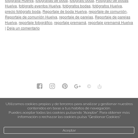
fotografía Huelva
,
fotografías de boda
,
fotógrafo boda
,
Fotógrafo de bodas
Huelva
,
fotógrafo eventos Huelva
,
fotógrafos bodas
,
fotógrafos Huelva
,
precio fotógrafo boda
,
Reportaje de boda Huelva
,
reportaje de comunión
,
Reportaje de comunión Huelva
,
reportaje de parejas
,
Reportaje de parejas
Huelva
,
reportaje fotográfico
,
reportaje premamá
,
reportaje premamá Huelva
|
Deja un comentario
política de privacidad
Utilizamos cookies propias y de terceros para analizar y gestionar nuestros
contenidos en base a tus hábitos de navegación.
política de cookies
Puedes aceptar todas las cookies pulsando “Aceptar”. Para obtener más
información o rechazar las cookies pulsa “Gestionar Cookies“
Aceptar