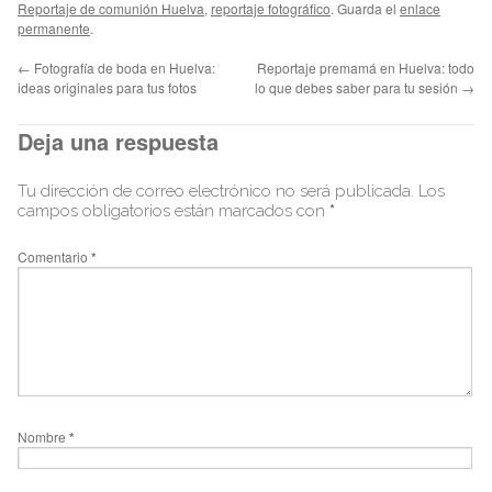
Reportaje de comunión Huelva
,
reportaje fotográfico
. Guarda el
enlace
permanente
.
←
Fotografía de boda en Huelva:
Reportaje premamá en Huelva: todo
ideas originales para tus fotos
lo que debes saber para tu sesión
→
Deja una respuesta
Tu dirección de correo electrónico no será publicada.
Los
campos obligatorios están marcados con
*
Comentario
*
Nombre
*