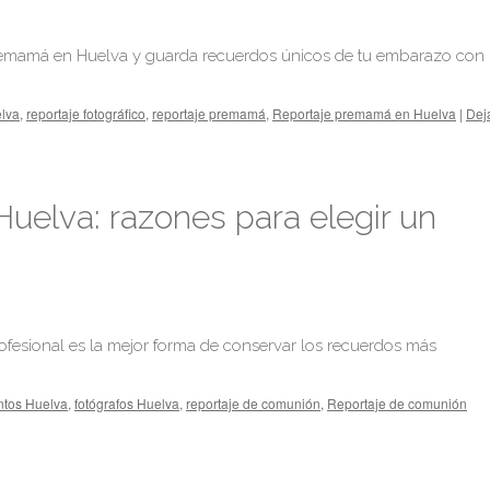
premamá en Huelva y guarda recuerdos únicos de tu embarazo con
elva
,
reportaje fotográfico
,
reportaje premamá
,
Reportaje premamá en Huelva
|
Dej
uelva: razones para elegir un
fesional es la mejor forma de conservar los recuerdos más
ntos Huelva
,
fotógrafos Huelva
,
reportaje de comunión
,
Reportaje de comunión