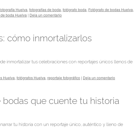
fotografía Huelva
,
fotografías de boda
,
fotógrafo boda
,
Fotógrafo de bodas Huelva
,
 de boda Huelva
|
Deja un comentario
: cómo inmortalizarlos
 inmortalizar tus celebraciones con reportajes únicos llenos de
os Huelva
,
fotógrafos Huelva
,
reportaje fotográfico
|
Deja un comentario
 bodas que cuente tu historia
rar tu historia con un reportaje único, auténtico y lleno de