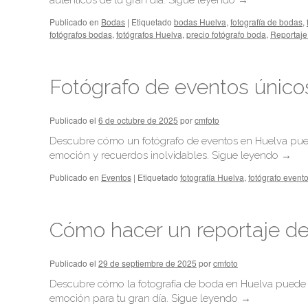
auténticos de tu gran día.
Sigue leyendo
→
Publicado en
Bodas
|
Etiquetado
bodas Huelva
,
fotografía de bodas
,
fotógrafos bodas
,
fotógrafos Huelva
,
precio fotógrafo boda
,
Reportaje
Fotógrafo de eventos únicos
Publicado el
6 de octubre de 2025
por
cmfoto
Descubre cómo un fotógrafo de eventos en Huelva puede
emoción y recuerdos inolvidables.
Sigue leyendo
→
Publicado en
Eventos
|
Etiquetado
fotografía Huelva
,
fotógrafo event
Cómo hacer un reportaje de
Publicado el
29 de septiembre de 2025
por
cmfoto
Descubre cómo la fotografía de boda en Huelva puede nar
emoción para tu gran día.
Sigue leyendo
→