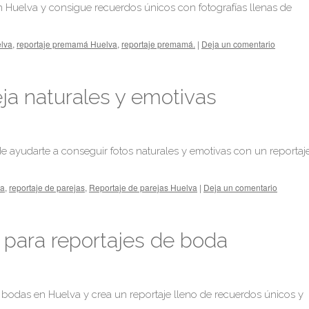
 Huelva y consigue recuerdos únicos con fotografías llenas de
elva
,
reportaje premamá Huelva
,
reportaje premamá.
|
Deja un comentario
ja naturales y emotivas
 ayudarte a conseguir fotos naturales y emotivas con un reportaj
va
,
reportaje de parejas
,
Reportaje de parejas Huelva
|
Deja un comentario
 para reportajes de boda
 bodas en Huelva y crea un reportaje lleno de recuerdos únicos y