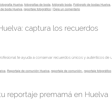
fotografía Huelva
,
fotografías de boda
,
fotógrafo boda
,
Fotógrafo de bodas Huelva
,
 de boda Huelva
,
reportaje fotográfico
|
Deja un comentario
uelva: captura los recuerdos
fesional te ayuda a conservar recuerdos únicos y auténticos de 
elva
,
Reportaje de comunión Huelva
,
reportaje de comunión.
,
reportaje fotográfico
tu reportaje premamá en Huelva