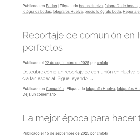
Publicado en
Bodas
|
Etiquetado
bodas Huelva
,
fotografía de bodas
,
fotógrafos bodas
,
fotógrafos Huelva
,
precio fotógrafo boda
,
Reportaje
Reportaje de comunión en H
perfectos
Publicado el
22 de septiembre de 2025
por
cmfoto
Descubre cómo un reportaje de comunión en Huelva pro
día tan especial.
Sigue leyendo
→
Publicado en
Comunión
|
Etiquetado
fotografía Huelva
,
fotógrafos Hu
Deja un comentario
La mejor época para hacer 
Publicado el
15 de septiembre de 2025
por
cmfoto