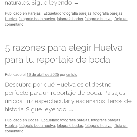
naturales.
Sigue leyendo
→
Publicado en
Parejas
|
Etiquetado
fotografía parejas
,
fotografía parejas
Huelva
,
fotógrafo boda huelva
,
fótografo bodas
,
fotógrafo huelva
|
Deja un
comentario
5 razones para elegir Huelva
para tu reportaje de boda
Publicado el
16 de abril de 2025
por
cmfoto
Descubre por qué Huelva es el destino
perfecto para un reportaje de boda. Paisajes
únicos, luz espectacular y escenarios llenos de
historia.
Sigue leyendo
→
Publicado en
Bodas
|
Etiquetado
fotografía parejas
,
fotografía parejas
Huelva
,
fotógrafo boda huelva
,
fótografo bodas
,
fotógrafo huelva
|
Deja un
comentario