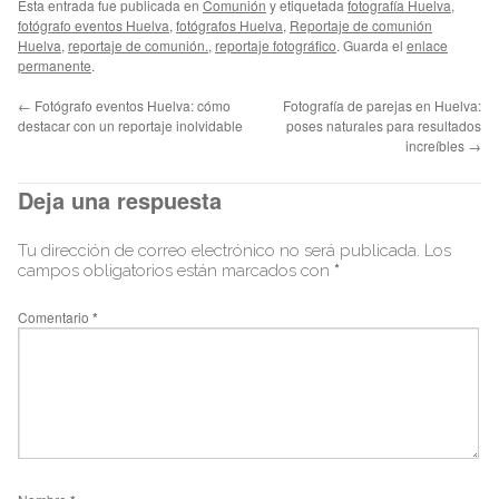
Esta entrada fue publicada en
Comunión
y etiquetada
fotografía Huelva
,
fotógrafo eventos Huelva
,
fotógrafos Huelva
,
Reportaje de comunión
Huelva
,
reportaje de comunión.
,
reportaje fotográfico
. Guarda el
enlace
permanente
.
←
Fotógrafo eventos Huelva: cómo
Fotografía de parejas en Huelva:
destacar con un reportaje inolvidable
poses naturales para resultados
increíbles
→
Deja una respuesta
Tu dirección de correo electrónico no será publicada.
Los
campos obligatorios están marcados con
*
Comentario
*