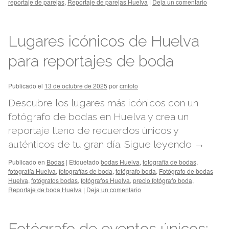
reportaje de parejas
,
Reportaje de parejas Huelva
|
Deja un comentario
Lugares icónicos de Huelva
para reportajes de boda
Publicado el
13 de octubre de 2025
por
cmfoto
Descubre los lugares más icónicos con un
fotógrafo de bodas en Huelva y crea un
reportaje lleno de recuerdos únicos y
auténticos de tu gran día.
Sigue leyendo
→
Publicado en
Bodas
|
Etiquetado
bodas Huelva
,
fotografía de bodas
,
fotografía Huelva
,
fotografías de boda
,
fotógrafo boda
,
Fotógrafo de bodas
Huelva
,
fotógrafos bodas
,
fotógrafos Huelva
,
precio fotógrafo boda
,
Reportaje de boda Huelva
|
Deja un comentario
Fotógrafo de eventos únicos: