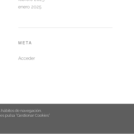
enero 2025
META
Acceder
hábitos de navegación.
es pulsa “Gestionar Cookies“