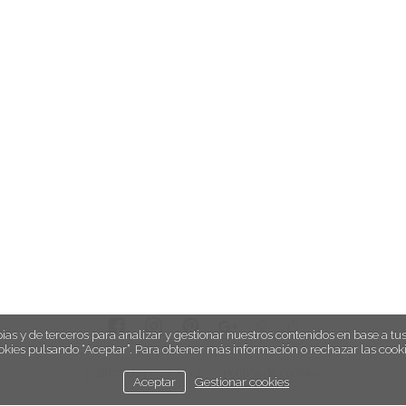
ias y de terceros para analizar y gestionar nuestros contenidos en base a tus 
okies pulsando “Aceptar”. Para obtener más información o rechazar las cooki
política de privacidad
política de cookies
Aceptar
Gestionar cookies