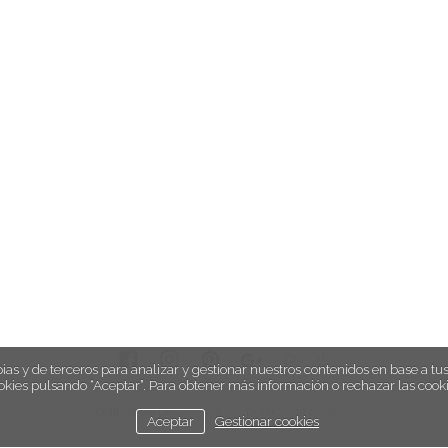
ias y de terceros para analizar y gestionar nuestros contenidos en base a tus 
okies pulsando “Aceptar”. Para obtener más información o rechazar las cooki
política de privacidad
política de cookies
Aceptar
Gestionar cookies