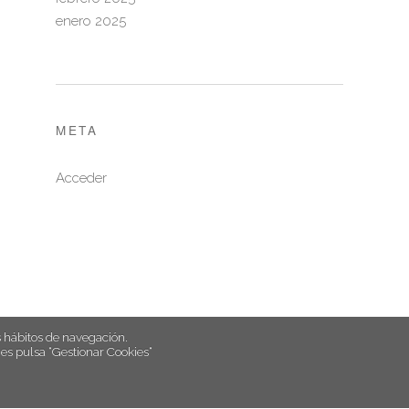
enero 2025
META
Acceder
hábitos de navegación.
es pulsa “Gestionar Cookies“