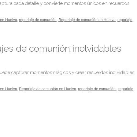
ptura cada detalle y convierte momentos únicos en recuerdos
 en Huelva
,
reportaje de comunión
,
Reportaje de comunión en Huelva
,
reportaje
jes de comunión inolvidables
ede capturar momentos mágicos y crear recuerdos inolvidables
 en Huelva
,
Reportaje de comunión en Huelva
,
reportaje de comunión.
,
reportaje