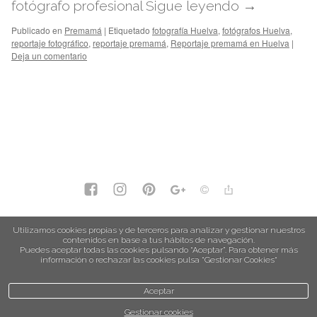
fotógrafo profesional
Sigue leyendo
→
Publicado en
Premamá
|
Etiquetado
fotografía Huelva
,
fotógrafos Huelva
,
reportaje fotográfico
,
reportaje premamá
,
Reportaje premamá en Huelva
|
Deja un comentario
política de privacidad
Utilizamos cookies propias y de terceros para analizar y gestionar nuestros
contenidos en base a tus hábitos de navegación.
política de cookies
Puedes aceptar todas las cookies pulsando “Aceptar”. Para obtener más
información o rechazar las cookies pulsa “Gestionar Cookies“
Aceptar
Gestionar cookies