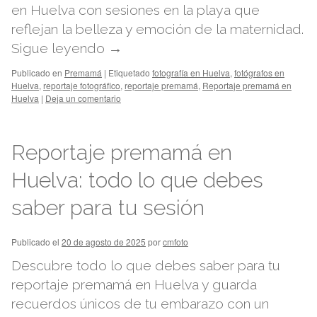
en Huelva con sesiones en la playa que
reflejan la belleza y emoción de la maternidad.
Sigue leyendo
→
Publicado en
Premamá
|
Etiquetado
fotografía en Huelva
,
fotógrafos en
Huelva
,
reportaje fotográfico
,
reportaje premamá
,
Reportaje premamá en
Huelva
|
Deja un comentario
Reportaje premamá en
Huelva: todo lo que debes
saber para tu sesión
Publicado el
20 de agosto de 2025
por
cmfoto
Descubre todo lo que debes saber para tu
reportaje premamá en Huelva y guarda
recuerdos únicos de tu embarazo con un