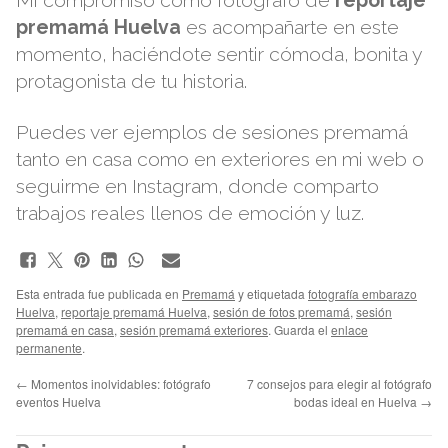
Mi compromiso como fotógrafo de
reportaje
premamá Huelva
es acompañarte en este
momento, haciéndote sentir cómoda, bonita y
protagonista de tu historia.
Puedes ver ejemplos de sesiones premamá
tanto en casa como en exteriores en mi
web
o
seguirme en
Instagram
, donde comparto
trabajos reales llenos de emoción y luz.
Esta entrada fue publicada en
Premamá
y etiquetada
fotografía embarazo
Huelva
,
reportaje premamá Huelva
,
sesión de fotos premamá
,
sesión
premamá en casa
,
sesión premamá exteriores
. Guarda el
enlace
permanente
.
←
Momentos inolvidables: fotógrafo
7 consejos para elegir al fotógrafo
eventos Huelva
bodas ideal en Huelva
→