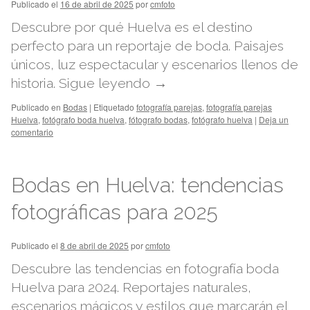
Publicado el
16 de abril de 2025
por
cmfoto
Descubre por qué Huelva es el destino
perfecto para un reportaje de boda. Paisajes
únicos, luz espectacular y escenarios llenos de
historia.
Sigue leyendo
→
Publicado en
Bodas
|
Etiquetado
fotografía parejas
,
fotografía parejas
Huelva
,
fotógrafo boda huelva
,
fótografo bodas
,
fotógrafo huelva
|
Deja un
comentario
Bodas en Huelva: tendencias
fotográficas para 2025
Publicado el
8 de abril de 2025
por
cmfoto
Descubre las tendencias en fotografía boda
Huelva para 2024. Reportajes naturales,
escenarios mágicos y estilos que marcarán el