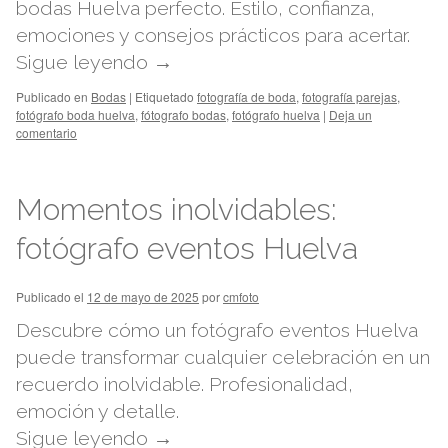
bodas Huelva perfecto. Estilo, confianza,
emociones y consejos prácticos para acertar.
Sigue leyendo
→
Publicado en
Bodas
|
Etiquetado
fotografía de boda
,
fotografía parejas
,
fotógrafo boda huelva
,
fótografo bodas
,
fotógrafo huelva
|
Deja un
comentario
Momentos inolvidables:
fotógrafo eventos Huelva
Publicado el
12 de mayo de 2025
por
cmfoto
Descubre cómo un fotógrafo eventos Huelva
puede transformar cualquier celebración en un
recuerdo inolvidable. Profesionalidad,
emoción y detalle.
Sigue leyendo
→