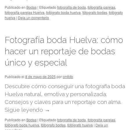
Publicado en
Bodas
|
Etiquetado
fotografía de boda
,
fotografía parejas
,
fotografía parejas Huelva
,
fotógrafo boda huelva
,
fótografo bodas
,
fotógrafo
huelva
|
Deja un comentario
Fotografía boda Huelva: cómo
hacer un reportaje de bodas
único y especial
Publicado el
8 de mayo de 2025
por
cmfoto
Descubre cómo conseguir una fotografía boda
Huelva natural, emotiva y personalizada.
Consejos y claves para un reportaje con alma.
Sigue leyendo
→
Publicado en
Bodas
|
Etiquetado
fotografía de boda
,
fotografía parejas
,
fotógrafo boda huelva
,
fótografo bodas
,
fotógrafo huelva
|
Deja un