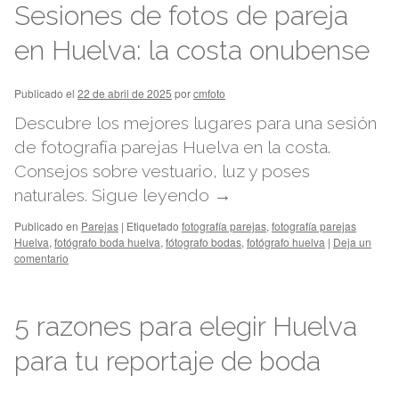
Sesiones de fotos de pareja
en Huelva: la costa onubense
Publicado el
22 de abril de 2025
por
cmfoto
Descubre los mejores lugares para una sesión
de fotografía parejas Huelva en la costa.
Consejos sobre vestuario, luz y poses
naturales.
Sigue leyendo
→
Publicado en
Parejas
|
Etiquetado
fotografía parejas
,
fotografía parejas
Huelva
,
fotógrafo boda huelva
,
fótografo bodas
,
fotógrafo huelva
|
Deja un
comentario
5 razones para elegir Huelva
para tu reportaje de boda