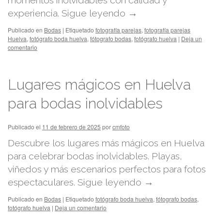
momentos inolvidables con calidad y
experiencia.
Sigue leyendo
→
Publicado en
Bodas
|
Etiquetado
fotografía parejas
,
fotografía parejas
Huelva
,
fotógrafo boda huelva
,
fótografo bodas
,
fotógrafo huelva
|
Deja un
comentario
Lugares mágicos en Huelva
para bodas inolvidables
Publicado el
11 de febrero de 2025
por
cmfoto
Descubre los lugares más mágicos en Huelva
para celebrar bodas inolvidables. Playas,
viñedos y más escenarios perfectos para fotos
espectaculares.
Sigue leyendo
→
Publicado en
Bodas
|
Etiquetado
fotógrafo boda huelva
,
fótografo bodas
,
fotógrafo huelva
|
Deja un comentario