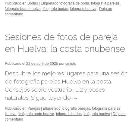
Publicado en
Bodas
|
Etiquetado
fotografía de boda
,
fotografía parejas
,
fotógrafo boda huelva
,
fótografo bodas
,
fotógrafo huelva
|
Deja un
comentario
Sesiones de fotos de pareja
en Huelva: la costa onubense
Publicado el
22 de abril de 2025
por
cmfoto
Descubre los mejores lugares para una sesión
de fotografía parejas Huelva en la costa.
Consejos sobre vestuario, luz y poses
naturales.
Sigue leyendo
→
Publicado en
Parejas
|
Etiquetado
fotografía parejas
,
fotografía parejas
Huelva
,
fotógrafo boda huelva
,
fótografo bodas
,
fotógrafo huelva
|
Deja un
comentario