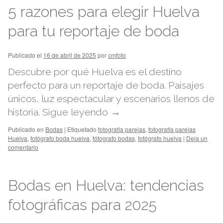
5 razones para elegir Huelva
para tu reportaje de boda
Publicado el
16 de abril de 2025
por
cmfoto
Descubre por qué Huelva es el destino
perfecto para un reportaje de boda. Paisajes
únicos, luz espectacular y escenarios llenos de
historia.
Sigue leyendo
→
Publicado en
Bodas
|
Etiquetado
fotografía parejas
,
fotografía parejas
Huelva
,
fotógrafo boda huelva
,
fótografo bodas
,
fotógrafo huelva
|
Deja un
comentario
Bodas en Huelva: tendencias
fotográficas para 2025