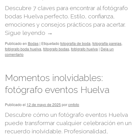
Descubre 7 claves para encontrar al fotógrafo
bodas Huelva perfecto. Estilo, confianza,
emociones y consejos prácticos para acertar.
Sigue leyendo
→
Publicado en
Bodas
|
Etiquetado
fotografía de boda
,
fotografía parejas
,
fotógrafo boda huelva
,
fótografo bodas
,
fotógrafo huelva
|
Deja un
comentario
Momentos inolvidables:
fotógrafo eventos Huelva
Publicado el
12 de mayo de 2025
por
cmfoto
Descubre cómo un fotógrafo eventos Huelva
puede transformar cualquier celebración en un
recuerdo inolvidable. Profesionalidad,