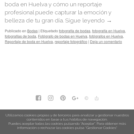
boda en Huelva y cómo un reportaje
profesional puede capturar la emoción y
belleza de tu gran día.
Sigue leyendo
→
Publicado en
Bodas
|
Etiquetado
fotografía de bodas
,
fotografía en Huelva
,
fotografías de boda
,
Fotógrafo de bodas en Huelva
,
fotógrafos en Huelva
,
Reportaje de boda en Huelva
,
reportaje fotográfico
|
Deja un comentario
política de privacidad
Utilizamos cookies propias y de terceros para analizar y gestionar nuestros
contenidos en base a tus hábitos de navegación.
política de cookies
Puedes aceptar todas las cookies pulsando “Aceptar”. Para obtener más
información o rechazar las cookies pulsa “Gestionar Cookies“