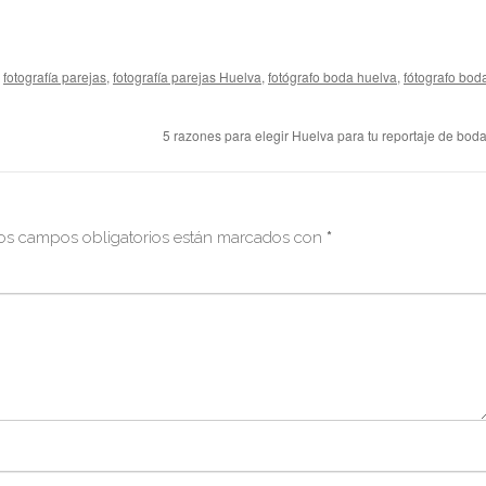
,
fotografía parejas
,
fotografía parejas Huelva
,
fotógrafo boda huelva
,
fótografo bod
5 razones para elegir Huelva para tu reportaje de bod
os campos obligatorios están marcados con
*