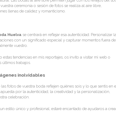
ral. Las bodas al aire libre permiten jugar con los reflejos del sol
vuestra ceremonia o sesión de fotos se realiza al aire libre,
nes llenas de calidez y romanticismo.
oda Huelva
se centrará en reflejar esa autenticidad. Personalizar l
aciones con un significado especial y capturar momentos fuera de
lmente vuestro.
estas tendencias en mis reportajes, os invito a visitar mi
web
o
 últimos trabajos.
mágenes inolvidables
as fotos de vuestra boda reflejen quiénes sois y lo que sentís en 
puesta por la autenticidad, la creatividad y la personalización,
stra celebración.
 un estilo único y profesional, estaré encantado de ayudaros a crea