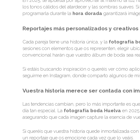
En 2025, se apuesta por aprovechar al máximo la luz natu
los tonos cálidos del atardecer y las sombras suaves. Si 
programarla durante la
hora dorada
garantizará imáge
Reportajes más personalizados y creativos
Cada pareja tiene una historia única, y la
fotografía b
sesiones con elementos que os representen, elegir ubic
convencional harán que vuestro álbum de boda sea rea
Si estáis buscando inspiración o queréis ver cómo aplico 
seguirme en
Instagram
, donde comparto algunos de mis
Vuestra historia merece ser contada con i
Las tendencias cambian, pero lo más importante es que l
día tan especial. La
fotografía boda Huelva
en 2025 a
asegurando que cada imagen capture la esencia de vue
Si queréis que vuestra historia quede inmortalizada con
un reportaje que os emocione cada vez que lo veáis.